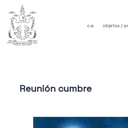
Ir
al
contenido
c.a
objetos / 
Reunión cumbre