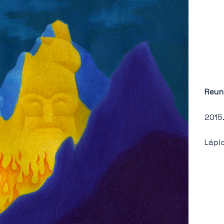
Reun
2015.
Lápi