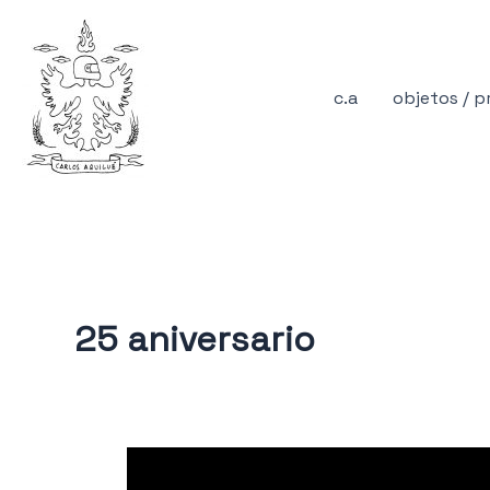
Ir
al
contenido
c.a
objetos / 
25 aniversario